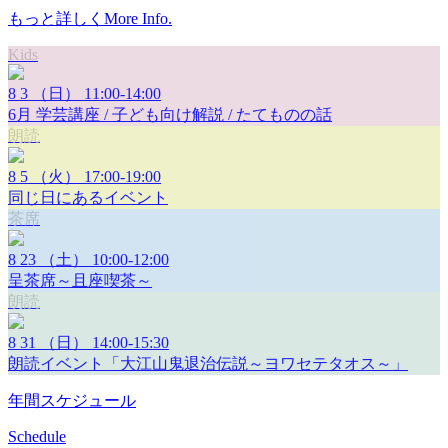
もっと詳しく
More Info.
Kids
8
3
（日）
11:00-14:00
6月 学芸講座 / 子ども向け解説 / たてものの話
朗読
8
5
（火）
17:00-19:00
同じ日にあるイベント
茶席
8
23
（土）
10:00-12:00
呈茶席～且座喫茶～
朗読
8
31
（日）
14:00-15:30
朗読イベント「大江山鬼退治伝説～ヨワセテタオス～」
年間スケジュール
Schedule