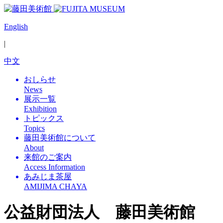
English
|
中文
おしらせ
News
展示一覧
Exhibition
トピックス
Topics
藤田美術館について
About
来館のご案内
Access Information
あみじま茶屋
AMIJIMA CHAYA
公益財団法人 藤田美術館