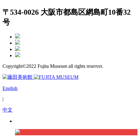
〒534-0026 大阪市都島区網島町10番32
号
Copyright©2022 Fujita Museum all rights reserver.
English
|
中文
Exhibition 1