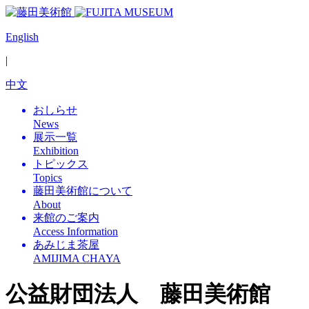
English
|
中文
おしらせ
News
展示一覧
Exhibition
トピックス
Topics
藤田美術館について
About
来館のご案内
Access Information
あみじま茶屋
AMIJIMA CHAYA
公益財団法人 藤田美術館