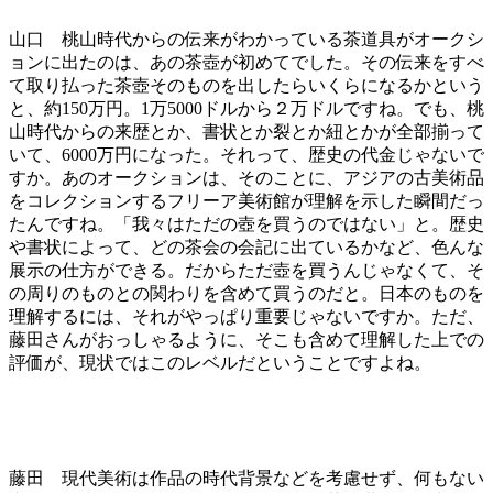
山口 桃山時代からの伝来がわかっている茶道具がオークシ
ョンに出たのは、あの茶壺が初めてでした。その伝来をすべ
て取り払った茶壺そのものを出したらいくらになるかという
と、約150万円。1万5000ドルから２万ドルですね。でも、桃
山時代からの来歴とか、書状とか裂とか紐とかが全部揃って
いて、6000万円になった。それって、歴史の代金じゃないで
すか。あのオークションは、そのことに、アジアの古美術品
をコレクションするフリーア美術館が理解を示した瞬間だっ
たんですね。「我々はただの壺を買うのではない」と。歴史
や書状によって、どの茶会の会記に出ているかなど、色んな
展示の仕方ができる。だからただ壺を買うんじゃなくて、そ
の周りのものとの関わりを含めて買うのだと。日本のものを
理解するには、それがやっぱり重要じゃないですか。ただ、
藤田さんがおっしゃるように、そこも含めて理解した上での
評価が、現状ではこのレベルだということですよね。
藤田 現代美術は作品の時代背景などを考慮せず、何もない