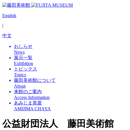
English
|
中文
おしらせ
News
展示一覧
Exhibition
トピックス
Topics
藤田美術館について
About
来館のご案内
Access Information
あみじま茶屋
AMIJIMA CHAYA
公益財団法人 藤田美術館