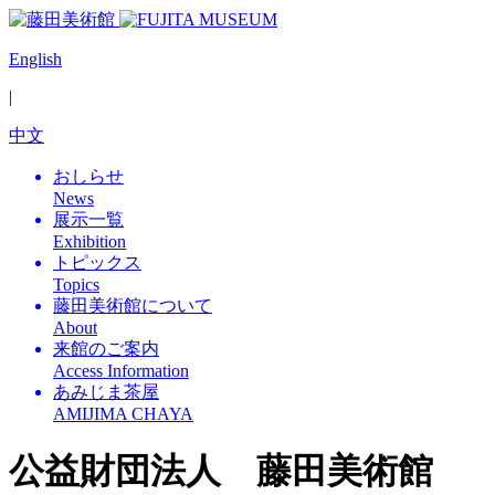
English
|
中文
おしらせ
News
展示一覧
Exhibition
トピックス
Topics
藤田美術館について
About
来館のご案内
Access Information
あみじま茶屋
AMIJIMA CHAYA
公益財団法人 藤田美術館