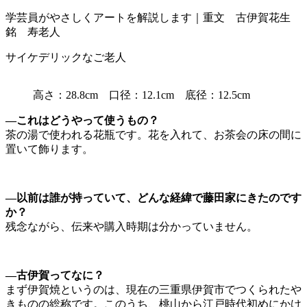
学芸員がやさしくアートを解説します｜重文 古伊賀花生
銘 寿老人
サイケデリックなご老人
高さ：28.8cm 口径：12.1cm 底径：12.5cm
—これはどうやって使うもの？
茶の湯で使われる花瓶です。花を入れて、お茶会の床の間に
置いて飾ります。
—以前は誰が持っていて、どんな経緯で藤田家にきたのです
か？
残念ながら、伝来や購入時期は分かっていません。
—古伊賀ってなに？
まず伊賀焼というのは、現在の三重県伊賀市でつくられたや
きものの総称です。このうち、桃山から江戸時代初めにかけ