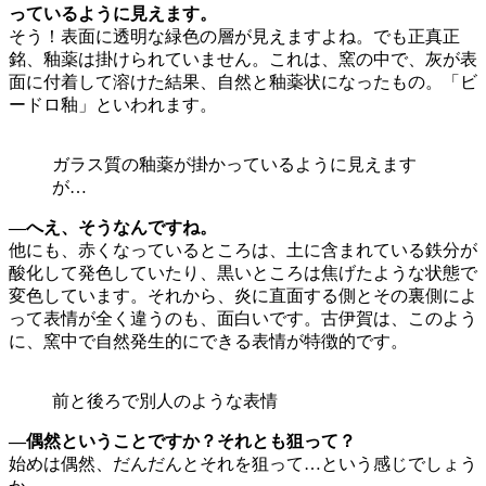
っているように見えます。
そう！表面に透明な緑色の層が見えますよね。でも正真正
銘、釉薬は掛けられていません。これは、窯の中で、灰が表
面に付着して溶けた結果、自然と釉薬状になったもの。「ビ
ードロ釉」といわれます。
ガラス質の釉薬が掛かっているように見えます
が…
—へえ、そうなんですね。
他にも、赤くなっているところは、土に含まれている鉄分が
酸化して発色していたり、黒いところは焦げたような状態で
変色しています。それから、炎に直面する側とその裏側によ
って表情が全く違うのも、面白いです。古伊賀は、このよう
に、窯中で自然発生的にできる表情が特徴的です。
前と後ろで別人のような表情
—偶然ということですか？それとも狙って？
始めは偶然、だんだんとそれを狙って…という感じでしょう