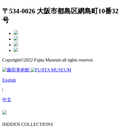
〒534-0026 大阪市都島区網島町10番32
号
Copyright©2022 Fujita Museum all rights reserver.
English
|
中文
HIDDEN COLLECTIONS