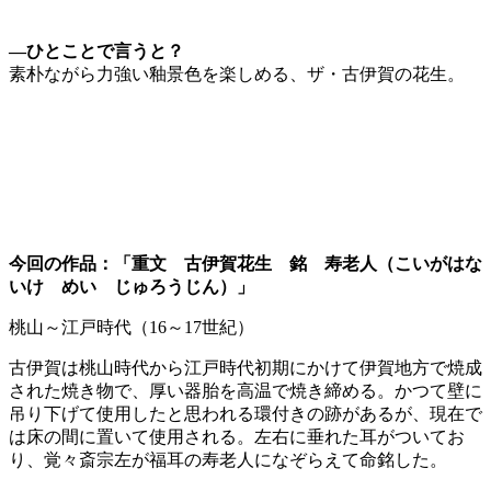
—ひとことで言うと？
素朴ながら力強い釉景色を楽しめる、ザ・古伊賀の花生。
今回の作品：「重文 古伊賀花生 銘 寿老人（こいがはな
いけ めい じゅろうじん）」
桃山～江戸時代（16～17世紀）
古伊賀は桃山時代から江戸時代初期にかけて伊賀地方で焼成
された焼き物で、厚い器胎を高温で焼き締める。かつて壁に
吊り下げて使用したと思われる環付きの跡があるが、現在で
は床の間に置いて使用される。左右に垂れた耳がついてお
り、覚々斎宗左が福耳の寿老人になぞらえて命銘した。