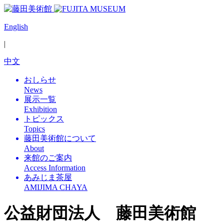
English
|
中文
おしらせ
News
展示一覧
Exhibition
トピックス
Topics
藤田美術館について
About
来館のご案内
Access Information
あみじま茶屋
AMIJIMA CHAYA
公益財団法人 藤田美術館