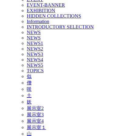
EVENT-BANNER
EXHIBITION
HIDDEN COLLECTIONS
Information
INTRODUCTORY SELECTION
NEWS
NEWS
NEWS1
NEWS2
NEWS3
NEWS4
NEWS5
TOPICS
似
僧
咲
土
妖
展示室2
展示室3
展示室4
展示室１
山