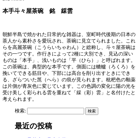
本手斗々屋茶碗 銘 綵雲
朝鮮半島で焼かれた日常的な雑器は、室町時代後期の日本の
茶人から素朴さを愛玩され、茶碗に見立てられました。これ
らを高麗茶碗（こうらいちゃわん）と総称し、斗々屋茶碗は
その一つです。作行きによって2種に大別でき、見込の深い
ものは「本手」、浅いものは「平（ひら）」と呼ばれます。
この茶碗は、典型的な本手です。側面には轆轤（ろくろ）を
挽いてできる筋目や、下部には高台を削り出すときにでき
る、ざらついた箆（へら）の痕が見られます。枇杷色の釉薬
は片側が青灰色に変じています。この色調の変化に陽の光を
受け美しく彩られる雲を重ねて「綵（彩）雲」と名付けたと
考えられます。
検索:
最近の投稿