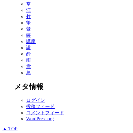
掌
江
竹
筆
紫
装
講座
護
酔
雨
雲
鳥
メタ情報
ログイン
投稿フィード
コメントフィード
WordPress.org
▲ TOP