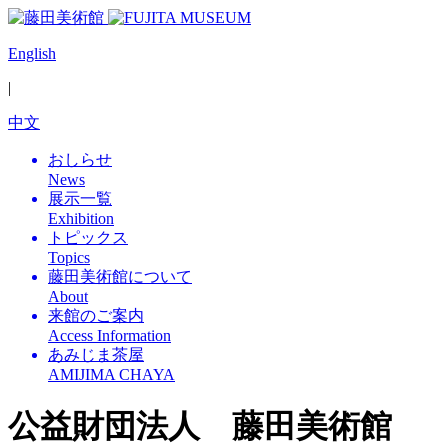
English
|
中文
おしらせ
News
展示一覧
Exhibition
トピックス
Topics
藤田美術館について
About
来館のご案内
Access Information
あみじま茶屋
AMIJIMA CHAYA
公益財団法人 藤田美術館