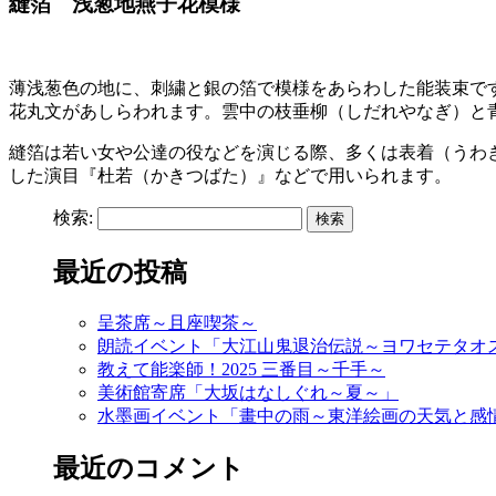
縫箔 浅葱地燕子花模様
薄浅葱色の地に、刺繍と銀の箔で模様をあらわした能装束で
花丸文があしらわれます。雲中の枝垂柳（しだれやなぎ）と
縫箔は若い女や公達の役などを演じる際、多くは表着（うわ
した演目『杜若（かきつばた）』などで用いられます。
検索:
最近の投稿
呈茶席～且座喫茶～
朗読イベント「大江山鬼退治伝説～ヨワセテタオ
教えて能楽師！2025 三番目～千手～
美術館寄席「大坂はなしぐれ～夏～」
水墨画イベント「畫中の雨～東洋絵画の天気と感
最近のコメント