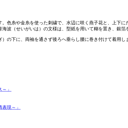
す。色糸や金糸を使った刺繍で、水辺に咲く燕子花と、上下に
青海波（せいがいは）の文様は、型紙を用いて糊を置き、銀箔
ぎ）の下に、両袖を通さず後ろへ垂らし腰に巻き付けて着用し
ス～」
情表現～」