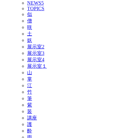
NEWS5
TOPICS
似
僧
咲
土
妖
展示室2
展示室3
展示室4
展示室１
山
掌
江
竹
筆
紫
装
講座
護
酔
雨