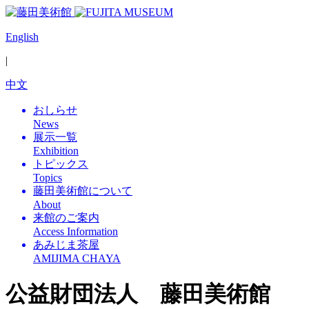
English
|
中文
おしらせ
News
展示一覧
Exhibition
トピックス
Topics
藤田美術館について
About
来館のご案内
Access Information
あみじま茶屋
AMIJIMA CHAYA
公益財団法人 藤田美術館