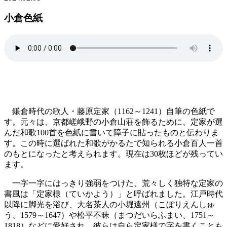
小倉色紙
鎌倉時代の歌人・藤原定家（1162～1241）自筆の色紙で
す。元々は、京都嵯峨野の小倉山荘を飾るために、定家が選
んだ和歌100首を色紙に書いて障子に貼ったものと伝わりま
す。この時に選ばれた和歌がかるたで知られる小倉百人一首
のもとになったと考えられます。現在は30枚ほどが残ってい
ます。
一字一字にはっきり強弱をつけた、荒々しく独特な定家の
書風は「定家様（ていかよう）」と呼ばれました。江戸時代
以降に脚光を浴び、大名茶人の小堀遠州（こぼりえんしゅ
う、1579～1647）や松平不昧（まつだいらふまい、1751～
1818）などに愛好され、彼らは自ら定家様で字を書くことも