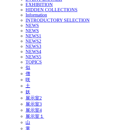
EXHIBITION
HIDDEN COLLECTIONS
Information
INTRODUCTORY SELECTION
NEWS
NEWS
NEWS1
NEWS2
NEWS3
NEWS4
NEWS5
TOPICS
似
僧
咲
土
妖
展示室2
展示室3
展示室4
展示室１
山
掌