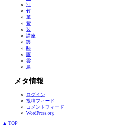
江
竹
筆
紫
装
講座
護
酔
雨
雲
鳥
メタ情報
ログイン
投稿フィード
コメントフィード
WordPress.org
▲ TOP