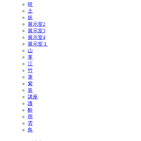
咲
土
妖
展示室2
展示室3
展示室4
展示室１
山
掌
江
竹
筆
紫
装
講座
護
酔
雨
雲
鳥