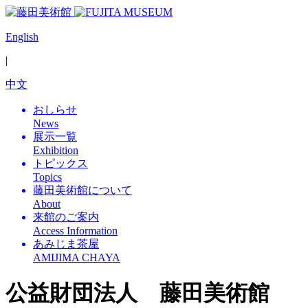
English
|
中文
おしらせ
News
展示一覧
Exhibition
トピックス
Topics
藤田美術館について
About
来館のご案内
Access Information
あみじま茶屋
AMIJIMA CHAYA
公益財団法人 藤田美術館