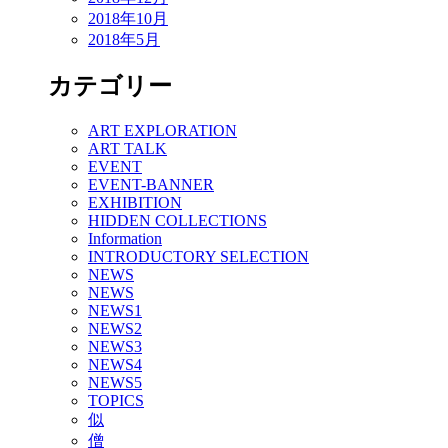
2018年10月
2018年5月
カテゴリー
ART EXPLORATION
ART TALK
EVENT
EVENT-BANNER
EXHIBITION
HIDDEN COLLECTIONS
Information
INTRODUCTORY SELECTION
NEWS
NEWS
NEWS1
NEWS2
NEWS3
NEWS4
NEWS5
TOPICS
似
僧