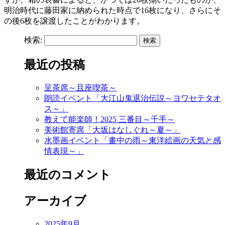
明治時代に藤田家に納められた時点で16枚になり、さらにそ
の後6枚を譲渡したことがわかります。
検索:
最近の投稿
呈茶席～且座喫茶～
朗読イベント「大江山鬼退治伝説～ヨワセテタオ
ス～」
教えて能楽師！2025 三番目～千手～
美術館寄席「大坂はなしぐれ～夏～」
水墨画イベント「畫中の雨～東洋絵画の天気と感
情表現～」
最近のコメント
アーカイブ
2025年9月