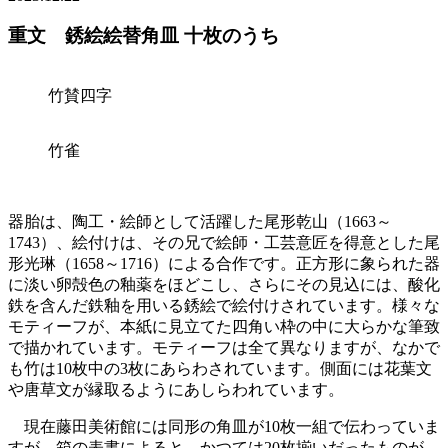
重文 銹絵絵替角皿 十枚のうち
竹賛四字
竹雀
器胎は、陶工・絵師として活躍した尾形乾山（1663～
1743）、絵付けは、その兄で絵師・工芸意匠を得意とした尾
形光琳（1658～1716）による合作です。正方形に象られた器
に淡い卵殻色の釉薬をほどこし、さらにその見込には、酸化
鉄を含んだ鉄釉を用いる銹絵で絵付けされています。様々な
モティーフが、本紙に見立てた四角い枠の中に大らかな筆致
で描かれています。モティーフは全て異なりますが、なかで
も竹は10枚中の3枚にあらわされています。側面には花葉文
や唐草文が縁取るようにあしらわれています。
現在藤田美術館には同形の角皿が10枚一組で伝わっていま
すが、箱の表書によると、かつては20枚揃いだったものが、