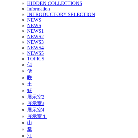
HIDDEN COLLECTIONS
Information
INTRODUCTORY SELECTION
NEWS
NEWS
NEWS1
NEWS2
NEWS3
NEWS4
NEWS5
TOPICS
似
僧
咲
土
妖
展示室2
展示室3
展示室4
展示室１
山
掌
江