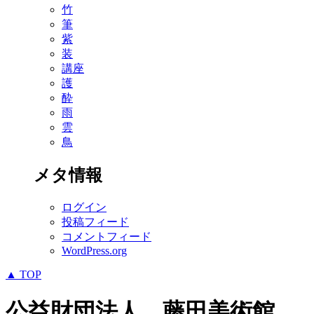
竹
筆
紫
装
講座
護
酔
雨
雲
鳥
メタ情報
ログイン
投稿フィード
コメントフィード
WordPress.org
▲ TOP
公益財団法人 藤田美術館