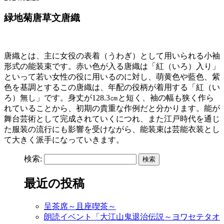
緑地菊唐草文唐織
唐織とは、主に女役の表着（うわぎ）として用いられる小袖
形式の能装束です。赤い色が入る唐織は「紅（いろ）入り」
といって若い女性の役に用いるのに対し、萌黄色や藍色、紫
色を基調とするこの唐織は、年配の役柄が着用する「紅（い
ろ）無し」です。身丈が128.3㎝と短く、袖の幅も狭く作ら
れていることから、初期の貴重な作例だと分かります。能が
舞台芸術として完成されていくにつれ、また江戸時代を通じ
た服装の流行にも影響を受けながら、能装束は芸能衣装とし
て大きく派手になっていきます。
検索:
最近の投稿
呈茶席～且座喫茶～
朗読イベント「大江山鬼退治伝説～ヨワセテタオ